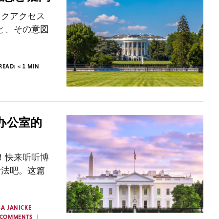
ックアクセス
と、その意図
 READ:
< 1
MIN
办公室的
！快来听听博
看法吧。这篇
SA JANICKE
 COMMENTS