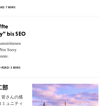
EAD:
7
MINS
ffte
y” bis SEO
umstrittenen
 Not Sorry
nnte.
O READ:
3
MINS
二部
 皆さんの感
enコミュニティ