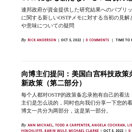
連邦政府が資金提供した研究結果へのパブリ
に関する新しいOSTPメモに対する当初の見解
や意味についての疑問
By
RICK ANDERSON
OCT 5, 2022
0 COMMENTS
TIME TO
向博主们提问：美国白宫科技政策
新政策（第二部分）
每个人都对OSTP的政策备忘录抱有自己的看法
主们是怎么说的，同时也向我们分享一下您的
博文一共分为两部分，这是第一部分。
By
ANN MICHAEL
,
TODD A CARPENTER
,
ANGELA COCHRAN
,
LI
HINCHLIFFE
,
KARIN WULF
,
MICHAEL CLARKE
OCT 5, 2022
0