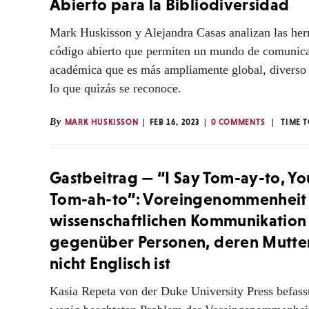
Abierto para la Bibliodiversidad
Mark Huskisson y Alejandra Casas analizan las her
código abierto que permiten un mundo de comunic
académica que es más ampliamente global, diverso 
lo que quizás se reconoce.
By
MARK HUSKISSON
FEB 16, 2023
0 COMMENTS
TIME 
Gastbeitrag — “I Say Tom-ay-to, Yo
Tom-ah-to”: Voreingenommenheit 
wissenschaftlichen Kommunikation
gegenüber Personen, deren Mutte
nicht Englisch ist
Kasia Repeta von der Duke University Press befass