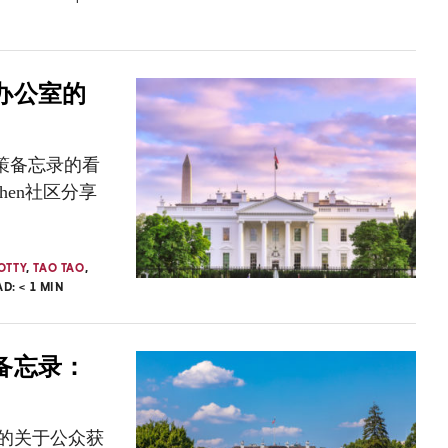
办公室的
策备忘录的看
chen社区分享
OTTY
,
TAO TAO
,
AD:
< 1
MIN
备忘录：
写的关于公众获