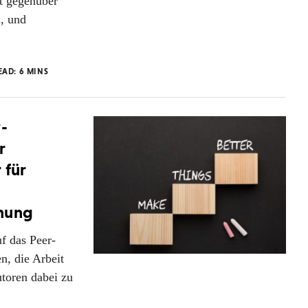
t gegenüber
, und
EAD:
6
MINS
-
r
 für
chung
f das Peer-
n, die Arbeit
utoren dabei zu