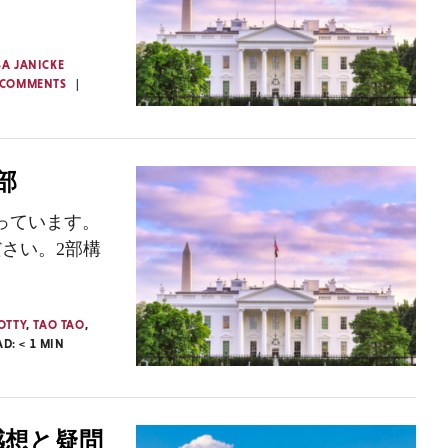
SA JANICKE
 COMMENTS
部
っています。
さい。2部構
OTTY
,
TAO TAO
,
AD:
< 1
MIN
感想と疑問