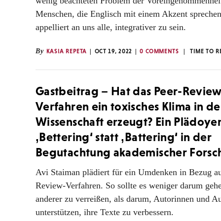
wenig beachteten Problem der Voreingenommenhei
Menschen, die Englisch mit einem Akzent sprechen
appelliert an uns alle, integrativer zu sein.
By
KASIA REPETA
OCT 19, 2022
0 COMMENTS
TIME TO R
Gastbeitrag – Hat das Peer-Review
Verfahren ein toxisches Klima in de
Wissenschaft erzeugt? Ein Plädoyer
‚Bettering‘ statt ‚Battering‘ in der
Begutachtung akademischer Fors
Avi Staiman plädiert für ein Umdenken in Bezug au
Review-Verfahren. So sollte es weniger darum gehe
anderer zu verreißen, als darum, Autorinnen und A
unterstützen, ihre Texte zu verbessern.