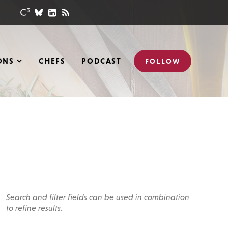
ONS
CHEFS
PODCAST
FOLLOW
Search and filter fields can be used in combination
to refine results.