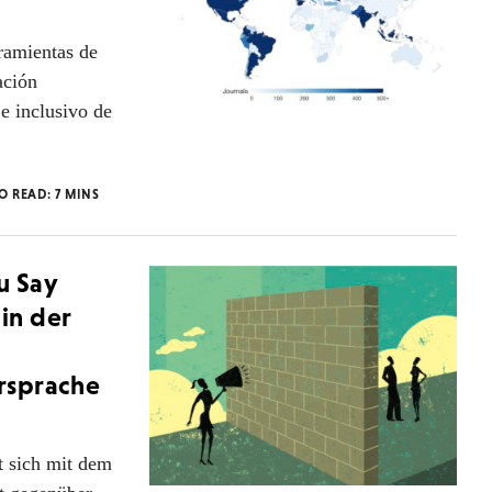
ramientas de
ación
e inclusivo de
TO READ:
7
MINS
u Say
in der
rsprache
t sich mit dem