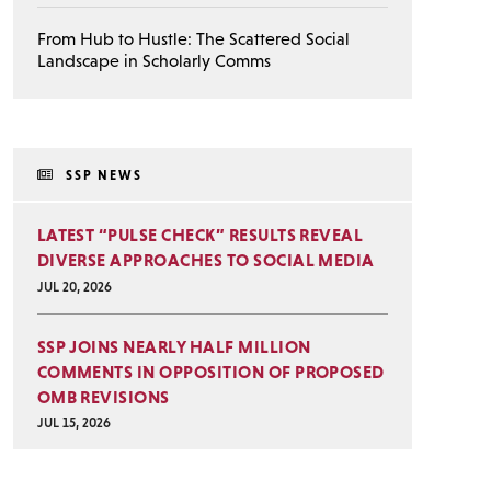
From Hub to Hustle: The Scattered Social
Landscape in Scholarly Comms
SSP NEWS
LATEST “PULSE CHECK” RESULTS REVEAL
DIVERSE APPROACHES TO SOCIAL MEDIA
JUL 20, 2026
SSP JOINS NEARLY HALF MILLION
COMMENTS IN OPPOSITION OF PROPOSED
OMB REVISIONS
JUL 15, 2026