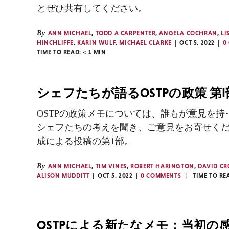
とぜひ共有してください。
By
ANN MICHAEL
,
TODD A CARPENTER
,
ANGELA COCHRAN
,
LI
HINCHLIFFE
,
KARIN WULF
,
MICHAEL CLARKE
OCT 5, 2022
0
TIME TO READ:
< 1
MIN
シェフたちが語るOSTPの政策 第I
OSTPの政策メモについては、誰もが意見を持
シェフたちの考えを聞き、ご意見をお寄せくだ
成による投稿の第1部。
By
ANN MICHAEL
,
TIM VINES
,
ROBERT HARINGTON
,
DAVID CR
ALISON MUDDITT
OCT 5, 2022
0 COMMENTS
TIME TO RE
OSTPによる新たなメモ：当初の