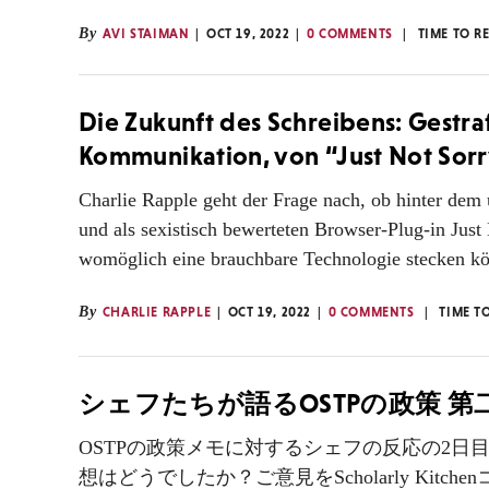
By
AVI STAIMAN
OCT 19, 2022
0 COMMENTS
TIME TO R
Die Zukunft des Schreibens: Gestra
Kommunikation, von “Just Not Sorr
Charlie Rapple geht der Frage nach, ob hinter dem 
und als sexistisch bewerteten Browser-Plug-in Just
womöglich eine brauchbare Technologie stecken kö
By
CHARLIE RAPPLE
OCT 19, 2022
0 COMMENTS
TIME T
シェフたちが語るOSTPの政策 第
OSTPの政策メモに対するシェフの反応の2日目
想はどうでしたか？ご意見をScholarly Kitch